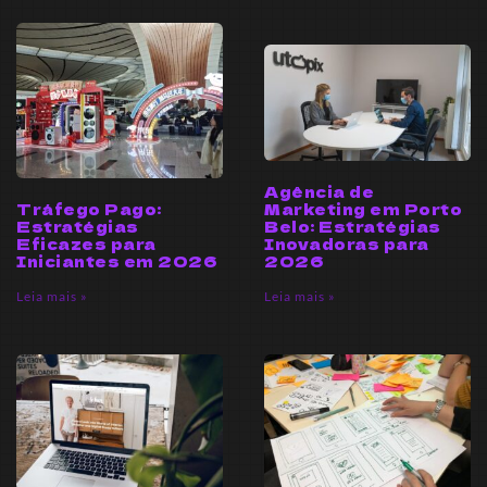
Agência de
Tráfego Pago:
Marketing em Porto
Estratégias
Belo: Estratégias
Eficazes para
Inovadoras para
Iniciantes em 2026
2026
Leia mais »
Leia mais »