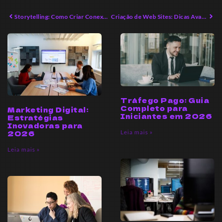
Storytelling: Como Criar Conexões Emocionais Duradouras
Criação de Web Sites: Dicas Avançadas para Conquistar Resultados
Tráfego Pago: Guia
Completo para
Marketing Digital:
Iniciantes em 2026
Estratégias
Inovadoras para
Leia mais »
2026
Leia mais »