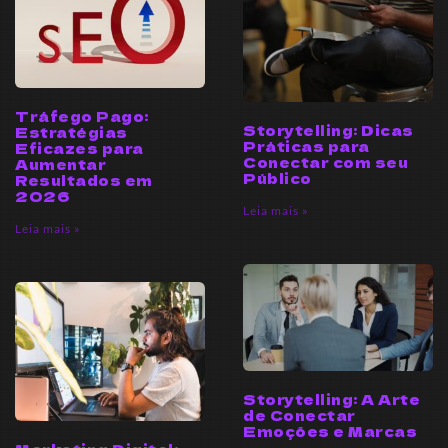
Tráfego Pago:
Storytelling: Dicas
Estratégias
Práticas para
Eficazes para
Conectar com seu
Aumentar
Público
Resultados em
2026
Leia mais »
Leia mais »
Storytelling: A Arte
de Conectar
Emoções e Marcas