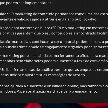
 que podem ser implementadas:
idade:
O marketing de conteúdo permanece como uma das estrat
evantes e valiosos ajuda a atrair e engajar o público-alvo.
ização para motores de busca (SEO) e o marketing em motores 
s práticas garantem que o seu conteúdo seja encontrado facilm
lataformas sociais continuam a ser um canal poderoso para a 
em anúncios direcionados e engajamento orgânico pode gerar resu
 marketing por e-mail ainda é uma ferramenta eficaz para man
ampanhas bem elaboradas podem aumentar a taxa de conversão
Utilizar ferramentas de análise permite que as empresas ente
onsumidor e ajustem suas estratégias de acordo.
apenas ajudam a aumentar a visibilidade online, mas também a c
umidores. A personalização é a chave para o engajamento.