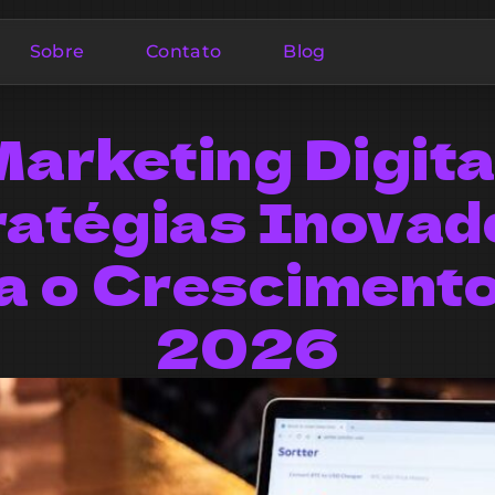
Sobre
Contato
Blog
arketing Digita
ratégias Inovad
a o Cresciment
2026