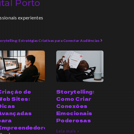
tal Porto
issionais experientes
orytelling: Estratégias Criativas para Conectar Audiências
Criação de
Storytelling:
Web Sites:
Como Criar
Dicas
Conexões
Avançadas
Emocionais
para
Poderosas
Empreendedores
Leia mais »