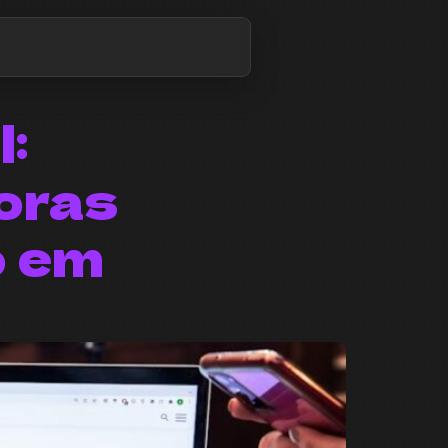
l:
oras
o em