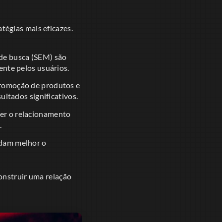
égias mais eficazes.
de busca (SEM) são
ente pelos usuários.
promoção de produtos e
ltados significativos.
ter o relacionamento
.
ndam melhor o
onstruir uma relação