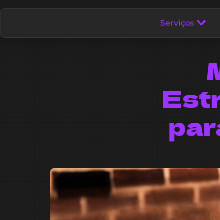
Serviços
M
Est
par