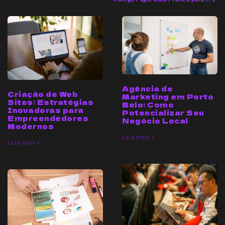
Agência de
Criação de Web
Marketing em Porto
Sites: Estratégias
Belo: Como
Inovadoras para
Potencializar Seu
Empreendedores
Negócio Local
Modernos
Leia mais »
Leia mais »