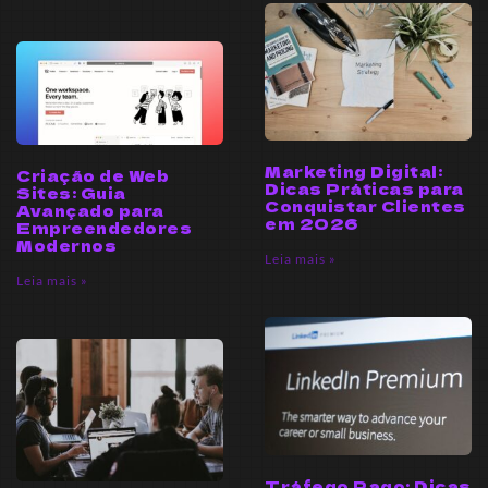
Marketing Digital:
Criação de Web
Dicas Práticas para
Sites: Guia
Conquistar Clientes
Avançado para
em 2026
Empreendedores
Modernos
Leia mais »
Leia mais »
Tráfego Pago: Dicas