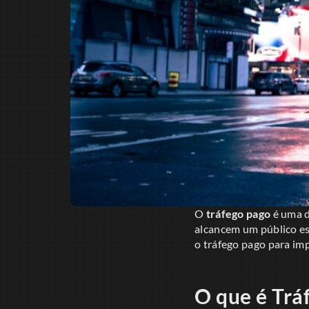
O
tráfego pago
é uma d
alcancem um público esp
o tráfego pago para im
O que é Trá