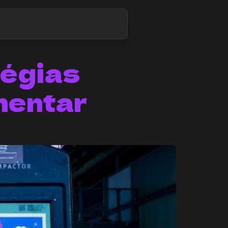
tégias
mentar