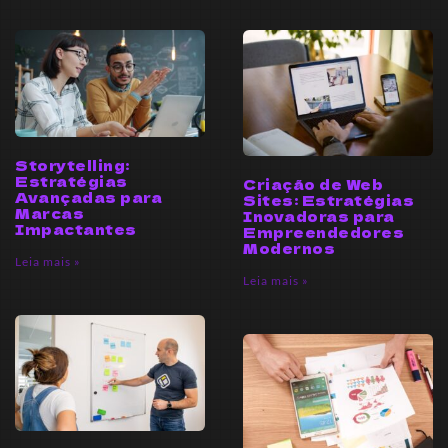
Storytelling:
Estratégias
Criação de Web
Avançadas para
Sites: Estratégias
Marcas
Inovadoras para
Impactantes
Empreendedores
Modernos
Leia mais »
Leia mais »